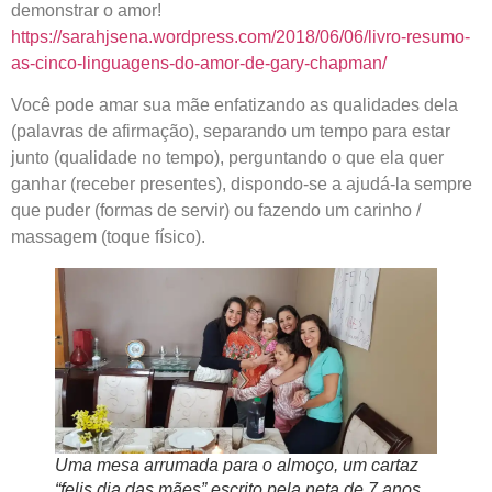
demonstrar o amor!
https://sarahjsena.wordpress.com/2018/06/06/livro-resumo-
as-cinco-linguagens-do-amor-de-gary-chapman/
Você pode amar sua mãe enfatizando as qualidades dela
(palavras de afirmação), separando um tempo para estar
junto (qualidade no tempo), perguntando o que ela quer
ganhar (receber presentes), dispondo-se a ajudá-la sempre
que puder (formas de servir) ou fazendo um carinho /
massagem (toque físico).
Uma mesa arrumada para o almoço, um cartaz
“felis dia das mães” escrito pela neta de 7 anos