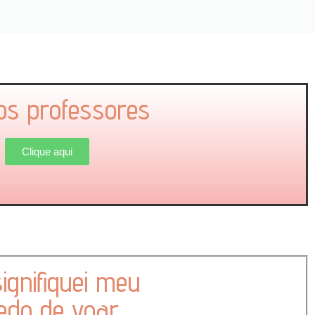
os professores
Clique aqui
ignifiquei meu
do de voar