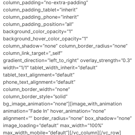
column_padding=”no-extra-padding”
column_padding_tablet=”inherit”
column_padding_phone=”inherit”
column_padding_position=”all”
background_color_opacity=”1″
background_hover_color_opacity=”1″
column_shadow=”none” column_border_radius=”none”
column_link_target=”_self”
gradient_direction=”left_to_right” overlay_strength=”0.3″
width=”1/1″ tablet_width_inherit=”default”
tablet_text_alignment=”default”
phone_text_alignment=”default”
column_border_width=”none”
column_border_style=”solid”
bg_image_animation=”none”][image_with_animation
animation=”Fade In” hover_animation=”none”
alignment=”” border_radius=”none” box_shadow=”none”
image_loading=”default” max_width=”100%”
max_width_mobile=”default”][/vc_column][/vc_row]