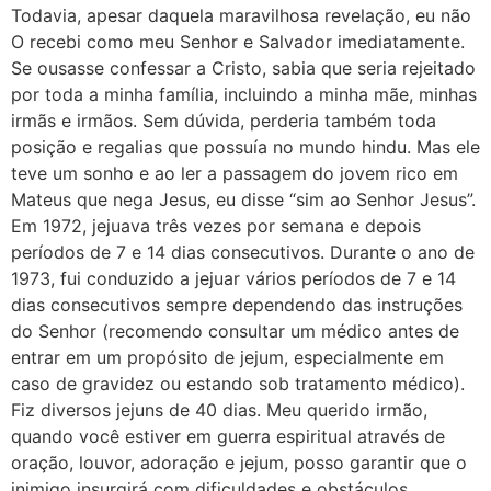
Todavia, apesar daquela maravilhosa revelação, eu não
O recebi como meu Senhor e Salvador imediatamente.
Se ousasse confessar a Cristo, sabia que seria rejeitado
por toda a minha família, incluindo a minha mãe, minhas
irmãs e irmãos. Sem dúvida, perderia também toda
posição e regalias que possuía no mundo hindu. Mas ele
teve um sonho e ao ler a passagem do jovem rico em
Mateus que nega Jesus, eu disse “sim ao Senhor Jesus”.
Em 1972, jejuava três vezes por semana e depois
períodos de 7 e 14 dias consecutivos. Durante o ano de
1973, fui conduzido a jejuar vários períodos de 7 e 14
dias consecutivos sempre dependendo das instruções
do Senhor (recomendo consultar um médico antes de
entrar em um propósito de jejum, especialmente em
caso de gravidez ou estando sob tratamento médico).
Fiz diversos jejuns de 40 dias. Meu querido irmão,
quando você estiver em guerra espiritual através de
oração, louvor, adoração e jejum, posso garantir que o
inimigo insurgirá com dificuldades e obstáculos