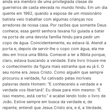
ainda era membro de uma privilegiada classe de
guerreiros de casta elevada no mundo hindu. Em um dia
quente em 1962, quando a esposa de um missionário
batista veio trabalhar com algumas crianças nos
arredores de nossa casa. Por razões que somente Deus
conhece, essa gentil senhora texana foi guiada a bater
na porta de uma devota família hindu para pedir um
copo de água. Coincidentemente, eu estava lá. Atendi a
porta e, depois de servir-lhe o copo com água, ela me
deu em troca uma Bíblia. Comecei a ler a Bíblia porque,
claro, estava buscando a verdade. Este livro trouxe-me
o conhecimento da figura mais estranha que eu já li. O
seu nome era Jesus Cristo. Como alguém que sempre
procurou a verdade, fui cativado pelas incríveis
palavras deste Homem: “E conhecereis a verdade e a
verdade vos libertará”. Eu disse para mim mesmo: “É
isso mesmo, está certo.” e acabei lendo todo o livro de
João. Estive sempre em busca da verdade e, de
repente, entendi que Jesus Cristo era, e é, a Verdade.