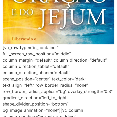
[vc_row type=”in_container”
full_screen_row_position=”middle”
column_margin=”default” column_direction=”default”
column_direction_tablet=”default”
column_direction_phone=”default”
scene_position=”center” text_color=”dark”
text_align=”left” row_border_radius=”none”
row_border_radius_applies=”bg” overlay_strength=”0.3″
gradient_direction=”left_to_right”
shape_divider_position=”bottom”
bg_image_animation=”none”][vc_column
column_padding=”no-extra-padding”