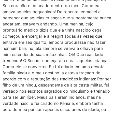
Seu coração e colocado dentro do meu. Como eu
amava aqueles pequeninos! De repente, comecei a
perceber que aquelas crianças que supostamente nunca
andariam, estavam andando. Uma menina, cujo
prontuário médico dizia que ela tinha nascido cega,
começou a enxergar e a reagir! Todas as vezes que
entrava em seu quarto, embora procurasse não fazer
nenhum barulho, ela sempre se virava e olhava para
mim estendendo suas mãozinhas. Oh! Que realidade
tremenda! O Senhor começara a curar aquelas crianças.
Como ele se converteu Eu fui criado em uma devota
família hindu e o meu destino já estava traçado de
acordo com a reputação das tradições indianas: Por ser
filho de um hindu, descendente de alta casta militar, fui
versado nos escritos sagrados do hinduísmo e treinado
para ser um líder. Meus pais eram indianos, mas na
verdade nasci e fui criado no Kênia e, embora tenha
perdido meu pai com apenas cinco anos de idade, eu