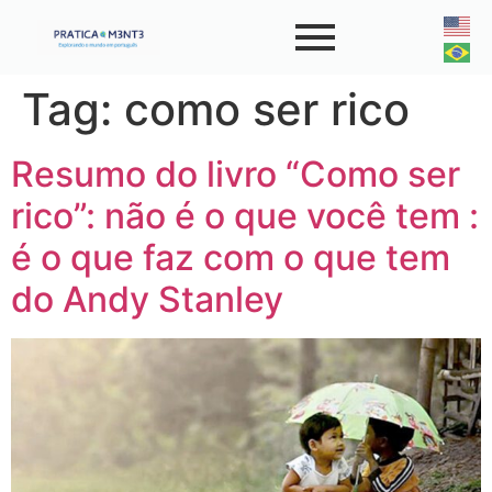
Tag:
como ser rico
Resumo do livro “Como ser
rico”: não é o que você tem :
é o que faz com o que tem
do Andy Stanley