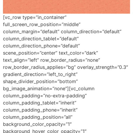
[vc_row type=”in_container”
full_screen_row_position=”middle”
column_margin=”default” column_direction=”default”
column_direction_tablet=”default”
column_direction_phone=”default”
scene_position=”center” text_color=”dark”
text_align=”left” row_border_radius=”none”
row_border_radius_applies=”bg” overlay_strength=”0.3″
gradient_direction=”left_to_right”
shape_divider_position=”bottom”
bg_image_animation=”none”][vc_column
column_padding=”no-extra-padding”
column_padding_tablet=”inherit”
column_padding_phone=”inherit”
column_padding_position=”all”
background_color_opacity=”1″
background_hover_color_opacity=”1″