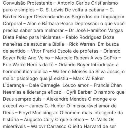
Convulsão Protestante – Antonio Carlos Cristianismo
puro e simples – C. S. Lewis De volta a cabana – C.
Baxter Kruger Desvendando os Segredos da Linguagem
Corporal – Alan e Bárbara Pease Depressão: o que você
precisa saber para melhorar – Dr José Hamilton Vargas
Dieta Paleo para iniciantes – Pablo Rodriguez Doze
maneiras de estudar a Bíblia – Rick Warren Em busca
de sentido – Vitor Frankl Escola de profetas – Orlando
Boyer Feliz Ano Velho – Marcelo Rubem Alves GoPro –
Eric Worre Heróis da fé – Orlando Boyer Introdução a
hermenêutica bíblica – Walter e Moisés da Silva Jesus, o
maior psicólogo que já existiu – Mark W. Baker
Liderança – Dale Carnegie Louco amor – Francis Chan
Neemias e liderança eficaz – Cyril Barber O namoro que
Deus sempre quis – Alexandre Mendes O monge e o
executivo – James C. Hunter O imensurável amor de
Deus – Floyd Mccluing Jr. O homem mais inteligente da
história – Augusto Cury O que é ética – M. Valls Os
miseráveis – Walcyr Carrasco O jeito Harvard de ser