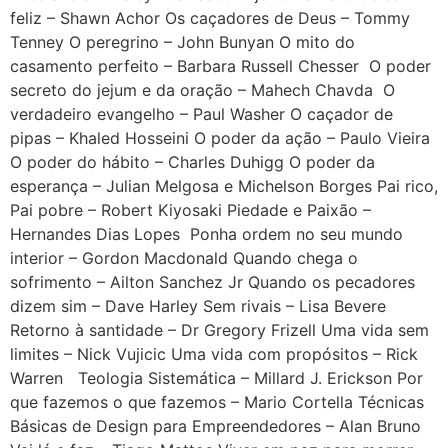
feliz – Shawn Achor Os caçadores de Deus – Tommy
Tenney O peregrino – John Bunyan O mito do
casamento perfeito – Barbara Russell Chesser O poder
secreto do jejum e da oração – Mahech Chavda O
verdadeiro evangelho – Paul Washer O caçador de
pipas – Khaled Hosseini O poder da ação – Paulo Vieira
O poder do hábito – Charles Duhigg O poder da
esperança – Julian Melgosa e Michelson Borges Pai rico,
Pai pobre – Robert Kiyosaki Piedade e Paixão –
Hernandes Dias Lopes Ponha ordem no seu mundo
interior – Gordon Macdonald Quando chega o
sofrimento – Ailton Sanchez Jr Quando os pecadores
dizem sim – Dave Harley Sem rivais – Lisa Bevere
Retorno à santidade – Dr Gregory Frizell Uma vida sem
limites – Nick Vujicic Uma vida com propósitos – Rick
Warren Teologia Sistemática – Millard J. Erickson Por
que fazemos o que fazemos – Mario Cortella Técnicas
Básicas de Design para Empreendedores – Alan Bruno