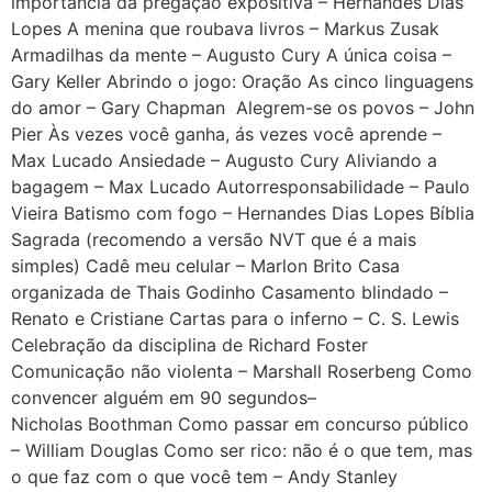
importância da pregação expositiva – Hernandes Dias
Lopes A menina que roubava livros – Markus Zusak
Armadilhas da mente – Augusto Cury A única coisa –
Gary Keller Abrindo o jogo: Oração As cinco linguagens
do amor – Gary Chapman Alegrem-se os povos – John
Pier Às vezes você ganha, ás vezes você aprende –
Max Lucado Ansiedade – Augusto Cury Aliviando a
bagagem – Max Lucado Autorresponsabilidade – Paulo
Vieira Batismo com fogo – Hernandes Dias Lopes Bíblia
Sagrada (recomendo a versão NVT que é a mais
simples) Cadê meu celular – Marlon Brito Casa
organizada de Thais Godinho Casamento blindado –
Renato e Cristiane Cartas para o inferno – C. S. Lewis
Celebração da disciplina de Richard Foster
Comunicação não violenta – Marshall Roserbeng Como
convencer alguém em 90 segundos–
Nicholas Boothman Como passar em concurso público
– William Douglas Como ser rico: não é o que tem, mas
o que faz com o que você tem – Andy Stanley