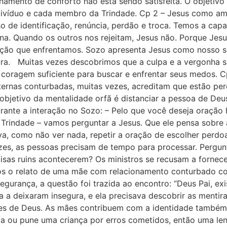
onamento de conforto não está sendo satisfeita. O objetivo
ndivíduo e cada membro da Trindade. Cp 2 – Jesus como am
o de identificação, renúncia, perdão e troca. Temos a ca
a. Quando os outros nos rejeitam, Jesus não. Porque Jesus
uação que enfrentamos. Sozo apresenta Jesus como nosso s
ura. Muitas vezes descobrimos que a culpa e a vergonha 
coragem suficiente para buscar e enfrentar seus medos. C
ernas conturbadas, muitas vezes, acreditam que estão perd
objetivo da mentalidade orfã é distanciar a pessoa de Deu
nte a interação no Sozo: – Pelo que você deseja oração ho
indade – ⁠vamos perguntar a Jesus. Que ele pensa sobre a 
tiva, como não ver nada, repetir a oração de escolher perd
es, as pessoas precisam de tempo para processar. Pergun
sas ruins acontecerem? Os ministros se recusam a fornecer
ós o relato de uma mãe com relacionamento conturbado com
segurança, a questão foi trazida ao encontro: “Deus Pai, ex
 a deixaram insegura, e ela precisava descobrir as mentir
es de Deus. As mães contribuem com a identidade também,
tica ou pune uma criança por erros cometidos, então uma le