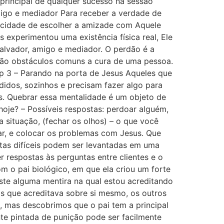
 principal de qualquer sucesso na sessão
igo e mediador Para receber a verdade de
pacidade de escolher a amizade com Aquele
 experimentou uma existência física real, Ele
alvador, amigo e mediador. O perdão é a
são obstáculos comuns a cura de uma pessoa.
p 3 – Parando na porta de Jesus Aqueles que
idos, sozinhos e precisam fazer algo para
s. Quebrar essa mentalidade é um objeto de
je? – ⁠Possíveis respostas: perdoar alguém,
situação, (fechar os olhos) – ⁠o que você
oar, e colocar os problemas com Jesus. Que
tas difíceis podem ser levantadas em uma
 respostas às perguntas entre clientes e o
 o pai biológico, em que ela criou um forte
iste alguma mentira na qual estou acreditando
as que acreditava sobre si mesmo, os outros
 mas descobrimos que o pai tem a principal
nte pintada de punição pode ser facilmente