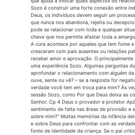
que ajuda a indicar quais aspectos do relaci
Sozo é construir uma forte conexão entre i
Deus, os indivíduos devem seguir um process
que nunca nos abandona, rejeita ou decepcion
pode se relacionar com toda e qualquer sit
chave que nos permite afastar toda a amarg
A cura acontece por aqueles que tem fome e 
cresceram com pais ausentes ou relações pat
receber amor e aprovação. O principalmente 
uma experiência Sozo. Algumas perguntas dura
aprofundar o relacionamento com alguém da Tr
ouve, sente ou vê? – ⁠se a resposta for nega
verdade você tem em troca para mim? Às vez
sessão Sozo, como Por que Deus deixa as coi
Senhor. Cp 4 Deus o provedor e protetor Ap
sentimento de falta nas áreas de provisão e 
sobre mim?” Muitas memórias da infância dela
e sobre Deus para confrontar com as verdad
fonte de identidade da criança. Se o pai cri