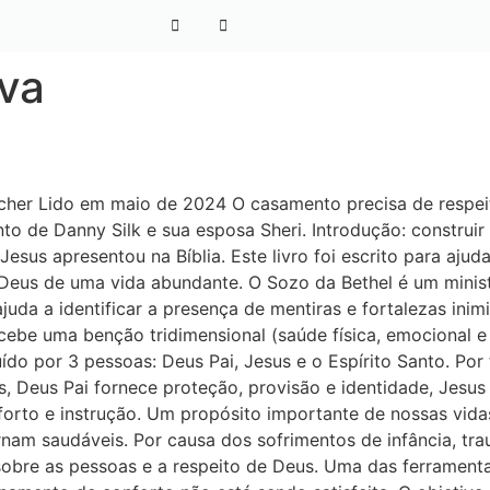
va
her Lido em maio de 2024 O casamento precisa de respeito,
o de Danny Silk e sua esposa Sheri. Introdução: constru
Jesus apresentou na Bíblia. Este livro foi escrito para aj
us de uma vida abundante. O Sozo da Bethel é um ministéri
 ajuda a identificar a presença de mentiras e fortalezas i
be uma benção tridimensional (saúde física, emocional e 
tuído por 3 pessoas: Deus Pai, Jesus e o Espírito Santo. P
s, Deus Pai fornece proteção, provisão e identidade, Jes
orto e instrução. Um propósito importante de nossas vidas e
nam saudáveis. Por causa dos sofrimentos de infância, tra
sobre as pessoas e a respeito de Deus. Uma das ferrament