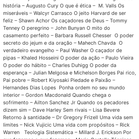
história – Augusto Cury O que é ética – M. Valls Os
miseráveis – Walcyr Carrasco O jeito Harvard de ser
feliz – Shawn Achor Os caçadores de Deus – Tommy
Tenney O peregrino – John Bunyan O mito do
casamento perfeito – Barbara Russell Chesser O poder
secreto do jejum e da oração – Mahech Chavda O
verdadeiro evangelho – Paul Washer O caçador de
pipas – Khaled Hosseini O poder da ação – Paulo Vieira
O poder do hábito – Charles Duhigg O poder da
esperança – Julian Melgosa e Michelson Borges Pai rico,
Pai pobre – Robert Kiyosaki Piedade e Paixão –
Hernandes Dias Lopes Ponha ordem no seu mundo
interior – Gordon Macdonald Quando chega o
sofrimento – Ailton Sanchez Jr Quando os pecadores
dizem sim – Dave Harley Sem rivais – Lisa Bevere
Retorno à santidade – Dr Gregory Frizell Uma vida sem
limites – Nick Vujicic Uma vida com propósitos – Rick
Warren Teologia Sistemática – Millard J. Erickson Por