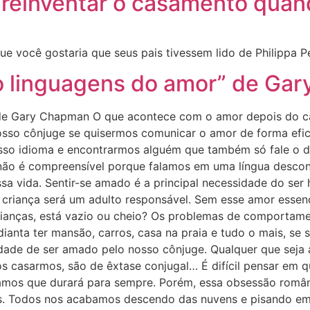
reinventar o casamento quan
ue você gostaria que seus pais tivessem lido de Philippa P
o linguagens do amor” de Ga
” de Gary Chapman O que acontece com o amor depois do 
sso cônjuge se quisermos comunicar o amor de forma efici
sso idioma e encontrarmos alguém que também só fale o d
o é compreensível porque falamos em uma língua desconh
sa vida. Sentir-se amado é a principal necessidade do ser
criança será um adulto responsável. Sem esse amor essenci
rianças, está vazio ou cheio? Os problemas de comporta
ianta ter mansão, carros, casa na praia e tudo o mais, se
ade de ser amado pelo nosso cônjuge. Qualquer que seja 
s casarmos, são de êxtase conjugal… É difícil pensar em 
os que durará para sempre. Porém, essa obsessão românt
s. Todos nos acabamos descendo das nuvens e pisando em 