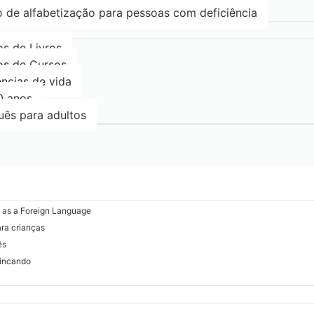
 de alfabetização para pessoas com deficiência
s de Livros
s de Cursos
ncias de vida
0 anos
uês para adultos
e as a Foreign Language
ara crianças
ês
rincando