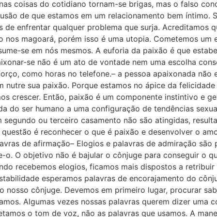
nas coisas do cotidiano tornam-se brigas, mas o falso con
 ilusão de que estamos em um relacionamento bem íntimo.
 de enfrentar qualquer problema que surja. Acreditamos 
o nos magoará, porém isso é uma utopia. Cometemos um e
ume-se em nós mesmos. A euforia da paixão é que estabele
aixonar-se não é um ato de vontade nem uma escolha consc
sforço, como horas no telefone.– a pessoa apaixonada não e
nutre sua paixão. Porque estamos no ápice da felicidade e
amos crescer. Então, paixão é um componente instintivo e
a do ser humano a uma configuração de tendências sexuais
segundo ou terceiro casamento não são atingidas, result
questão é reconhecer o que é paixão e desenvolver o am
alavras de afirmação– Elogios e palavras de admiração sã
ie-o. O objetivo não é bajular o cônjuge para conseguir o 
do recebemos elogios, ficamos mais dispostos a retribuir 
instabilidade esperamos palavras de encorajamento do côn
o nosso cônjuge. Devemos em primeiro lugar, procurar sabe
namos. Algumas vezes nossas palavras querem dizer uma co
retamos o tom de voz, não as palavras que usamos. A man