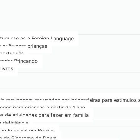
rtuguese as a Foreign Language
uguês para crianças
 português
render Brincando
livros
is que podem ser usados nas brincadeiras para estímulos s
ções para crianças a partir de 1 ano
as de atividades para fazer em família
 deficiência
ão Especial em Brasília
ão de Síndrome de Down