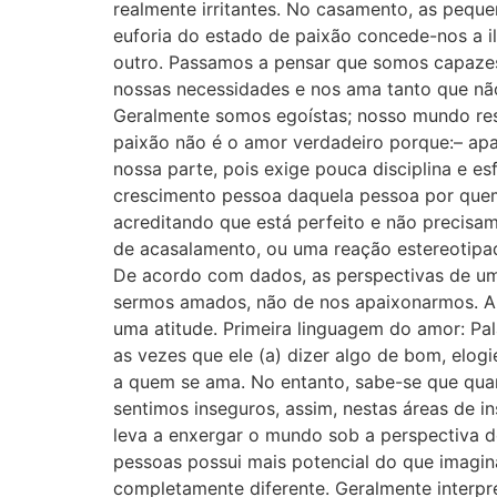
realmente irritantes. No casamento, as peque
euforia do estado de paixão concede-nos a
outro. Passamos a pensar que somos capazes
nossas necessidades e nos ama tanto que nã
Geralmente somos egoístas; nosso mundo res
paixão não é o amor verdadeiro porque:– ap
nossa parte, pois exige pouca disciplina e e
crescimento pessoa daquela pessoa por quem 
acreditando que está perfeito e não precis
de acasalamento, ou uma reação estereotipad
De acordo com dados, as perspectivas de um 
sermos amados, não de nos apaixonarmos. A 
uma atitude. Primeira linguagem do amor: P
as vezes que ele (a) dizer algo de bom, elog
a quem se ama. No entanto, sabe-se que quan
sentimos inseguros, assim, nestas áreas de 
leva a enxergar o mundo sob a perspectiva d
pessoas possui mais potencial do que imagi
completamente diferente. Geralmente interp