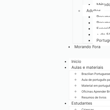
Método
Adultos
Resumo
Resumo
Experiê
+ de 5
Portug
Morando Fora
Inicio
Aulas e materiais
Brazilian Portugues
Aula de português p
Material em portugu
Oficinas Aprender B
Resumos de livros
Estudantes
Crianças