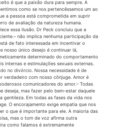
ceito é que a paixão dura para sempre. A
 Sentimos como se nos pertencêssemos um ao
que a pessoa está comprometida em suprir
rro de avaliação da natureza humana.
ce essa ilusão. Dr Peck concluiu que a
iente.– não implica nenhuma participação da
stá de fato interessada em incentivar o
 nosso único desejo é continuar lá,
 geneticamente determinado do comportamento
 internas e estimulações sexuais externas.
ado no divórcio. Nossa necessidade é de
or verdadeiro com nosso cônjuge. Amor é
o poderosos comunicadores do amor.– Todas
que deseja, mas fazer pelo bem-estar daquele
a gentileza. Em todas as fases da vida nos
juge. O encorajamento exige empatia que nos
r o que é importante para ele. A maioria das
isa, mas o tom de voz afirma outra
eira como falamos é extremamente