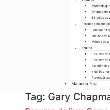
Materiais que
Orientações p
31 ideias de 
Pessoas com deficiê
Educação Esp
Inclusão de 
Método de al
Adultos
Resumos de L
Resumos de 
Experiências 
+ de 50 anos
Português pa
Morando Fora
Tag:
Gary Chapm