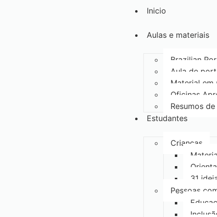
Inicio
Aulas e materiais
Brazilian Po
Aula de port
Material em
Oficinas Ap
Resumos de 
Estudantes
Crianças
Materia
Orienta
31 idei
Pessoas com
Educaç
Inclus