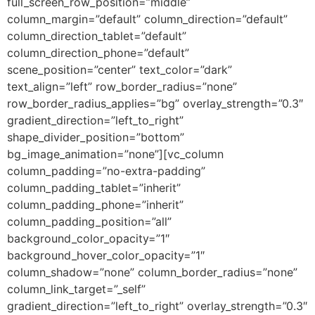
full_screen_row_position=”middle”
column_margin=”default” column_direction=”default”
column_direction_tablet=”default”
column_direction_phone=”default”
scene_position=”center” text_color=”dark”
text_align=”left” row_border_radius=”none”
row_border_radius_applies=”bg” overlay_strength=”0.3″
gradient_direction=”left_to_right”
shape_divider_position=”bottom”
bg_image_animation=”none”][vc_column
column_padding=”no-extra-padding”
column_padding_tablet=”inherit”
column_padding_phone=”inherit”
column_padding_position=”all”
background_color_opacity=”1″
background_hover_color_opacity=”1″
column_shadow=”none” column_border_radius=”none”
column_link_target=”_self”
gradient_direction=”left_to_right” overlay_strength=”0.3″