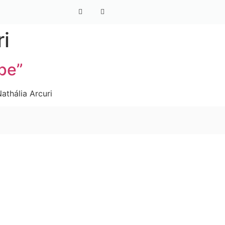
ri
pe”
athália Arcuri