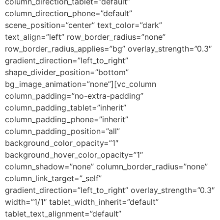
column_direction_tablet=”default”
column_direction_phone=”default”
scene_position=”center” text_color=”dark”
text_align=”left” row_border_radius=”none”
row_border_radius_applies=”bg” overlay_strength=”0.3″
gradient_direction=”left_to_right”
shape_divider_position=”bottom”
bg_image_animation=”none”][vc_column
column_padding=”no-extra-padding”
column_padding_tablet=”inherit”
column_padding_phone=”inherit”
column_padding_position=”all”
background_color_opacity=”1″
background_hover_color_opacity=”1″
column_shadow=”none” column_border_radius=”none”
column_link_target=”_self”
gradient_direction=”left_to_right” overlay_strength=”0.3″
width=”1/1″ tablet_width_inherit=”default”
tablet_text_alignment=”default”