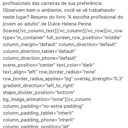
profissionais das carreiras de sua preferência.
Observem bem o ambiente, você se vê trabalhando
neste lugar? Resumo do livro “A escolha profissional do
jovem ao adulto” de Dulce Helena Penna
Soares[/vc_column_text][/vc_column][/vc_row][vc_row
type=”in_container” full_screen_row_position=”middle”
column_margin=”default” column_direction=”default”
column_direction_tablet=”default”
column_direction_phone=”default”
scene_position=”center” text_color=”dark”
text_align=”left” row_border_radius=”none”
row_border_radius_applies=”bg” overlay_strength=”0.3″
gradient_direction=”left_to_right”
shape_divider_position=”bottom”
bg_image_animation=”none”][vc_column
column_padding=”no-extra-padding”
column_padding_tablet=”inherit”
column_padding_phone=”inherit”
column_padding_position=”all”