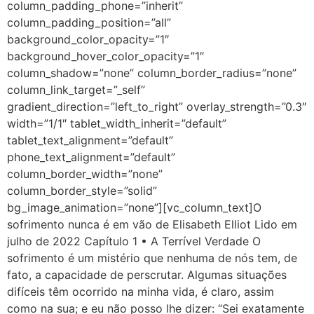
column_padding_phone=”inherit”
column_padding_position=”all”
background_color_opacity=”1″
background_hover_color_opacity=”1″
column_shadow=”none” column_border_radius=”none”
column_link_target=”_self”
gradient_direction=”left_to_right” overlay_strength=”0.3″
width=”1/1″ tablet_width_inherit=”default”
tablet_text_alignment=”default”
phone_text_alignment=”default”
column_border_width=”none”
column_border_style=”solid”
bg_image_animation=”none”][vc_column_text]O
sofrimento nunca é em vão de Elisabeth Elliot Lido em
julho de 2022 Capítulo 1 • A Terrível Verdade O
sofrimento é um mistério que nenhuma de nós tem, de
fato, a capacidade de perscrutar. Algumas situações
difíceis têm ocorrido na minha vida, é claro, assim
como na sua; e eu não posso lhe dizer: “Sei exatamente