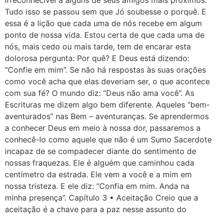
irreconhecível a alguns de seus amigos mais próximos.
Tudo isso se passou sem que Jó soubesse o porquê. E
essa é a lição que cada uma de nós recebe em algum
ponto de nossa vida. Estou certa de que cada uma de
nós, mais cedo ou mais tarde, tem de encarar esta
dolorosa pergunta: Por quê? E Deus está dizendo:
“Confie em mim”. Se não há respostas às suas orações
como você acha que elas deveriam ser, o que acontece
com sua fé? O mundo diz: “Deus não ama você”. As
Escrituras me dizem algo bem diferente. Aqueles “bem-
aventurados” nas Bem – aventuranças. Se aprendermos
a conhecer Deus em meio à nossa dor, passaremos a
conhecê-lo como aquele que não é um Sumo Sacerdote
incapaz de se compadecer diante do sentimento de
nossas fraquezas. Ele é alguém que caminhou cada
centímetro da estrada. Ele vem a você e a mim em
nossa tristeza. E ele diz: “Confia em mim. Anda na
minha presença”. Capítulo 3 • Aceitação Creio que a
aceitação é a chave para a paz nesse assunto do