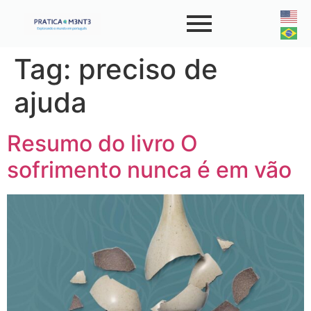
Tag:
preciso de
ajuda
Resumo do livro O
sofrimento nunca é em vão