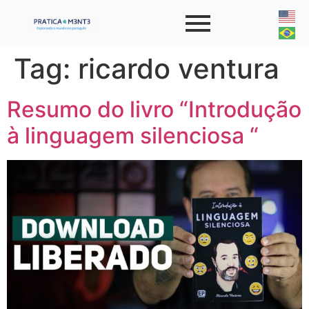
Tag:
ricardo ventura
Resumo do livro “Introdução
à linguagem silenciosa “