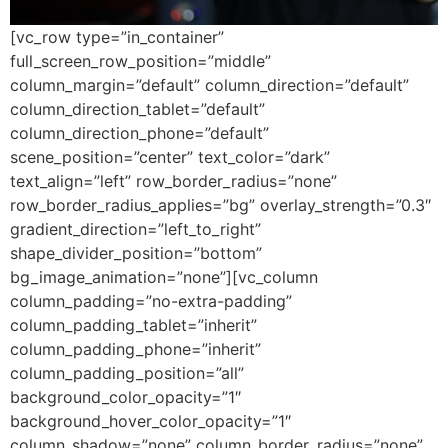
[vc_row type=”in_container”
full_screen_row_position=”middle”
column_margin=”default” column_direction=”default”
column_direction_tablet=”default”
column_direction_phone=”default”
scene_position=”center” text_color=”dark”
text_align=”left” row_border_radius=”none”
row_border_radius_applies=”bg” overlay_strength=”0.3″
gradient_direction=”left_to_right”
shape_divider_position=”bottom”
bg_image_animation=”none”][vc_column
column_padding=”no-extra-padding”
column_padding_tablet=”inherit”
column_padding_phone=”inherit”
column_padding_position=”all”
background_color_opacity=”1″
background_hover_color_opacity=”1″
column_shadow=”none” column_border_radius=”none”