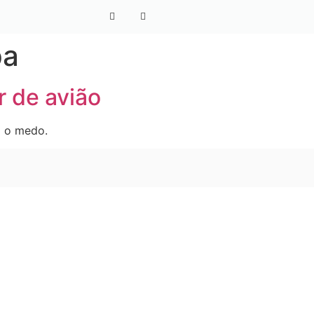
pa
r de avião
i o medo.