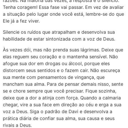
razões. Na maioria das vezes, a resposta é o silencio.
Tenha coragem! Essa fase vai passar. Em vez de avaliar
a situação pelo lugar onde você está, lembre-se do que
Ele já a fez viver.
Silencie os ruídos que atrapalham e desenvolva sua
habilidade de estar sintonizada com a voz de Deus.
Às vezes dói, mas não prenda suas lágrimas. Deixe que
elas reguem seu coração e o mantenha sensível. Não
afogue sua dor em drogas ou álcool, porque eles
distorcem seus sentidos e o fazem cair. Não escureça
sua mente com pensamentos de vingança, que
mancham sua alma. Para de pensar demais nisso, sente
se e chore sempre que você precisar. Fique sozinha,
deixe que a dor a atinja com força. Quando a calmaria
chegar, vire a sua face em direção ao céu e erga a sua
voz a Deus. Siga o padrão de Davi e desenvolva a
prática diária de confiar sua alma, sua causa e seus
rivais a Deus.