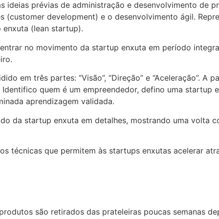
 ideias prévias de administração e desenvolvimento de pr
tes (customer development) e o desenvolvimento ágil. Rep
 enxuta (lean startup).
ntrar no movimento da startup enxuta em período integral
iro.
dido em três partes: “Visão”, “Direção” e “Aceleração”. A p
. Identifico quem é um empreendedor, defino uma startup e
minada aprendizagem validada.
odo da startup enxuta em detalhes, mostrando uma volta c
emos técnicas que permitem às startups enxutas acelerar atr
produtos são retirados das prateleiras poucas semanas de