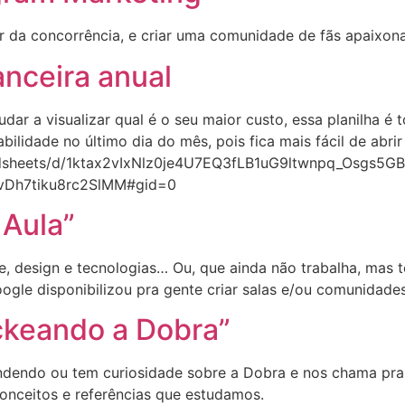
r da concorrência, e criar uma comunidade de fãs apaixon
anceira anual
dar a visualizar qual é o seu maior custo, essa planilha é 
ilidade no último dia do mês, pois fica mais fácil de abri
adsheets/d/1ktax2vIxNlz0je4U7EQ3fLB1uG9ltwnpq_Osgs5GB
vDh7tiku8rc2SlMM#gid=0
 Aula”
e, design e tecnologias… Ou, que ainda não trabalha, mas 
ogle disponibilizou pra gente criar salas e/ou comunidad
keando a Dobra”
endo ou tem curiosidade sobre a Dobra e nos chama pra 
onceitos e referências que estudamos.